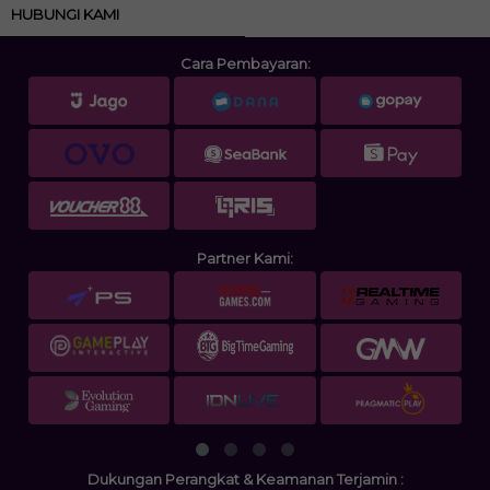
HUBUNGI KAMI
Cara Pembayaran:
Partner Kami:
Dukungan Perangkat & Keamanan Terjamin :