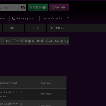
MASUK
DAFTAR
ikan
Hubungi Kami
Lupa Kata Sandi?
POKER
DEPOSIT
PROMOSI
ernatif Resmi : https://linkid.asia/alexavegas-go https://linkid.asia/
Tournament
Hadiah
t Gratis semua
500.000
Pemain
t Gratis semua
500.000